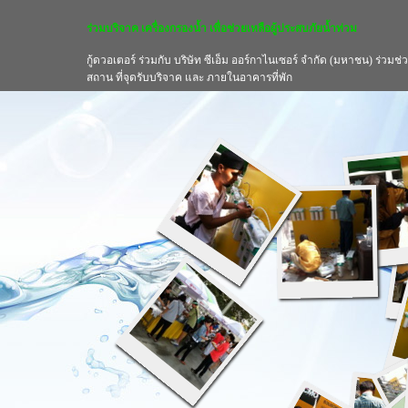
ร่วมบริจาค เครื่องกรองน้ำ เพื่อช่วยเหลือผู้ประสบภัยน้ำท่วม
กู้ดวอเตอร์ ร่วมกับ บริษัท ซีเอ็ม ออร์กาไนเซอร์ จำกัด (มหาชน) ร่ว
สถาน ที่จุดรับบริจาค และ ภายในอาคารที่พัก